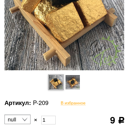
Артикул:
P-209
В избранное
9
×
null
Р