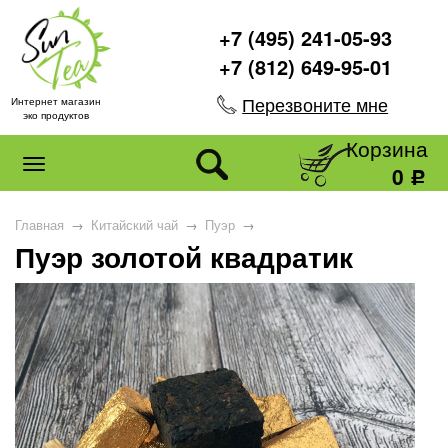
+7 (495) 241-05-93
+7 (812) 649-95-01
Перезвоните мне
Интернет магазин
эко продуктов
Корзина
0
Р
Главная
→
Китайский чай
→
Пуэр
→
Пуэр золотой квадратик