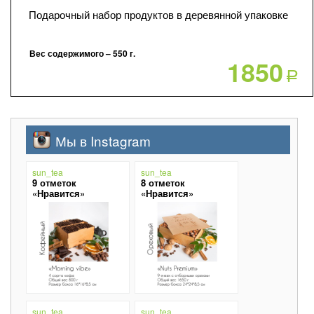
Подарочный набор продуктов в деревянной упаковке
Вес содержимого – 550 г.
1850
Р
Мы в Instagram
sun_tea
sun_tea
9 отметок
8 отметок
«Нравится»
«Нравится»
sun_tea
sun_tea