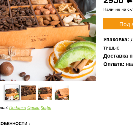
Р
Наличие на ск
Под 
Упаковка:
тишью
Доставка 
на
Оплата:
рии:
Подарки
Орехи
Кофе
ОБЕННОСТИ :