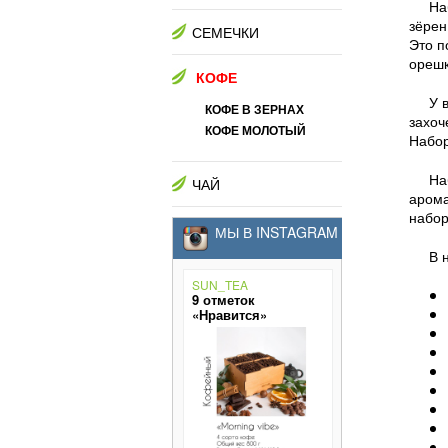
На
зёрен
СЕМЕЧКИ
Это п
орешк
КОФЕ
У 
КОФЕ В ЗЕРНАХ
захоч
КОФЕ МОЛОТЫЙ
Набор
На
ЧАЙ
арома
набор
МЫ В INSTAGRAM
В 
SUN_TEA
9 отметок
«Нравится»