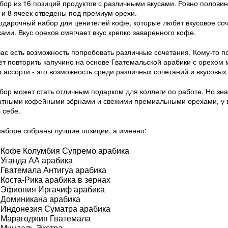
бор из 16 позиций продуктов с различными вкусами. Ровно полови
 и 8 ячеек отведены под премиум орехи.
одарочный набор для ценителей кофе, которые любят вкусовое соч
ами. Вкус орехов смягчает вкус крепко заваренного кофе.
вас есть возможность попробовать различные сочетания. Кому-то п
ет повторить капучино на основе Гватемальской арабики с орехом
 ассорти - это возможность среди различных сочетаний и вкусовых
бор может стать отличным подарком для коллеги по работе. Но знай
тными кофейными зёрнами и свежими премиальными орехами, у ва
 себе.
наборе собраны лучшие позиции, а именно:
Кофе Колумбия Супремо арабика
Уганда АА арабика
Гватемала Антигуа арабика
Коста-Рика арабика в зернах
Эфиопия Иргачиф арабика
Доминикана арабика
Индонезия Суматра арабика
Марагоджип Гватемала
Миндаль Экстра