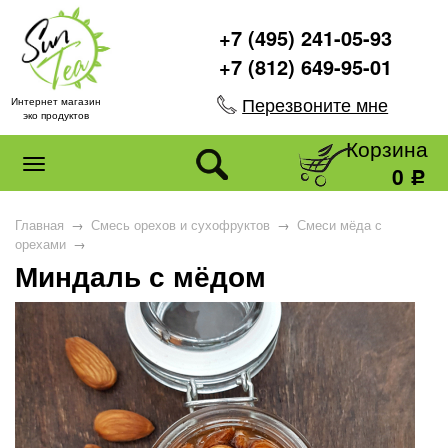
+7 (495) 241-05-93
+7 (812) 649-95-01
Перезвоните мне
Интернет магазин
эко продуктов
Корзина
0
Р
Главная
→
Смесь орехов и сухофруктов
→
Смеси мёда с
орехами
→
Миндаль с мёдом