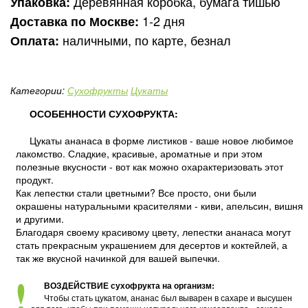
Деревянная коробка, бумага тишью
Упаковка:
1-2 дня
Доставка по Москве:
наличными, по карте, безнал
Оплата:
Категории:
Сухофрукты
Цукаты
ОСОБЕННОСТИ СУХОФРУКТА:
Цукаты ананаса в форме листиков - ваше новое любимое
лакомство. Сладкие, красивые, ароматные и при этом
полезные вкусности - вот как можно охарактеризовать этот
продукт.
Как лепестки стали цветными? Все просто, они были
окрашены натуральными красителями - киви, апельсин, вишня
и другими.
Благодаря своему красивому цвету, лепестки ананаса могут
стать прекрасным украшением для десертов и коктейлей, а
так же вкусной начинкой для вашей выпечки.
ВОЗДЕЙСТВИЕ сухофрукта на организм:
Чтобы стать цукатом, ананас был выварен в сахаре и высушен