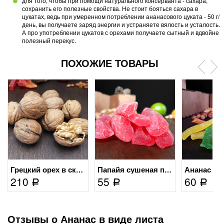
для того, чтобы при помощи натурального консерванта - сахара,
сохранить его полезные свойства. Не стоит бояться сахара в
цукатах, ведь при умеренном потреблении ананасового цуката - 50 г/
день, вы получаете заряд энергии и устраняете вялость и усталость.
А про употреблении цукатов с орехами получаете сытный и вдвойне
полезный перекус.
ПОХОЖИЕ ТОВАРЫ
Грецкий орех в скорлупе...
Папайя сушеная палочками
210
55
60
Р
Р
Р
Отзывы о Ананас в виде листа