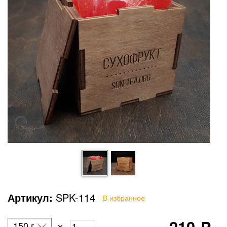
Артикул:
SPK-114
В избранное
210
×
150 г