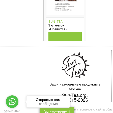
SUN_TEA
9 отметок
«Нравится»
SUN_TEA
16 отметок
«Нравится»
Ваши натуральные продукты в
Москве
Sun-Tea.org,
© 2015-2026
Отправьте нам
сообщение
При использовании материалов с сайта обяз
Вы смотрели: 1