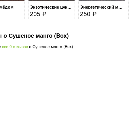
 мёдом
Экзотические цукаты
Энергетический микс
205
250
Р
Р
 о Сушеное манго (Box)
е
все 0 отзывов
о Сушеное манго (Box)