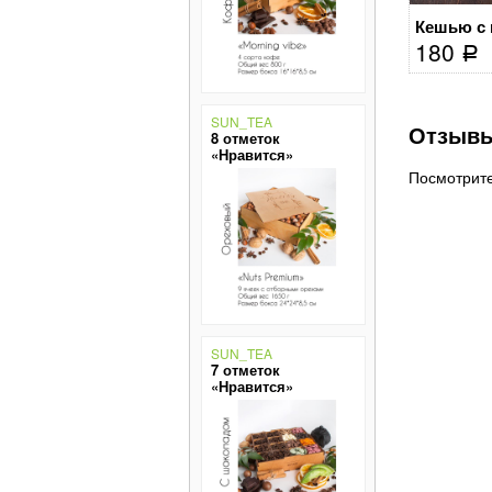
Сушеное манго
Кешью с
Набор орехов и сухофруктов...
3 450
120
180
Р
Р
Р
Нет в наличии
SUN_TEA
Отзывы
8 отметок
«Нравится»
Посмотрит
SUN_TEA
7 отметок
«Нравится»