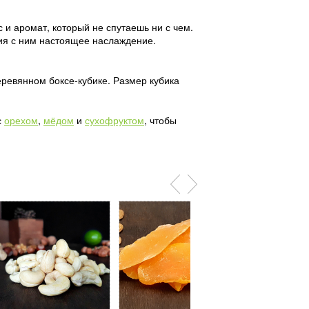
с и аромат, который не спутаешь ни с чем.
ия с ним настоящее наслаждение.
еревянном боксе-кубике. Размер кубика
с
орехом
,
мёдом
и
сухофруктом
, чтобы