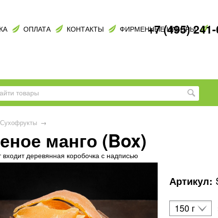
+7 (495) 241
КА
ОПЛАТА
КОНТАКТЫ
ФИРМЕННЫЕ НАБОРЫ
Сухофрукты
→
еное манго (Box)
т входит деревянная коробочка с надписью
Артикул:
150 г