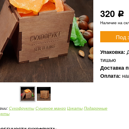
320
Р
Наличие на ск
Под 
Упаковка:
тишью
Доставка 
на
Оплата:
рии:
Сухофрукты
Сушеное манго
Цукаты
Подарочные
укты
ОБЕННОСТИ СУХОФРУКТА: