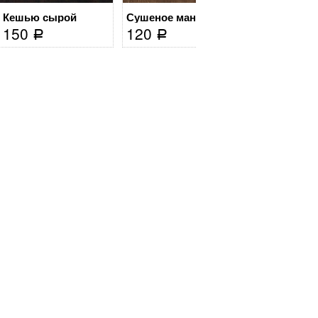
Кешью сырой
Сушеное манго
3 450
150
120
Р
Р
Р
Нет в нали